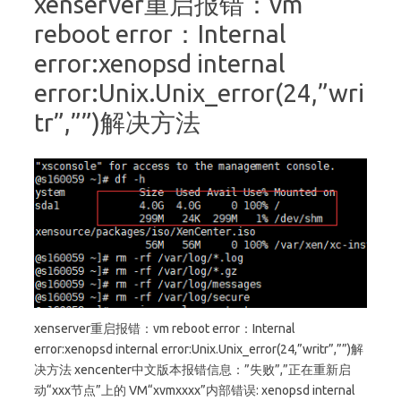
xenserver重启报错：vm
reboot error：Internal
error:xenopsd internal
error:Unix.Unix_error(24,”wri
tr”,””)解决方法
xenserver重启报错：vm reboot error：Internal
error:xenopsd internal error:Unix.Unix_error(24,”writr”,””)解
决方法 xencenter中文版本报错信息：”失败”,”正在重新启
动“xxx节点”上的 VM“xvmxxxx”内部错误: xenopsd internal