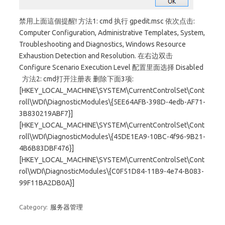
禁用上面這個提醒! 方法1: cmd 执行 gpedit.msc 依次点击:
Computer Configuration, Administrative Templates, System,
Troubleshooting and Diagnostics, Windows Resource
Exhaustion Detection and Resolution. 在右边双击
Configure Scenario Execution Level 配置里面选择 Disabled
方法2: cmd打开注册表 删除下面3项:
[HKEY_LOCAL_MACHINE\SYSTEM\CurrentControlSet\Cont
roll\WDI\DiagnosticModules\{5EE64AFB-398D-4edb-AF71-
3B830219ABF7}]
[HKEY_LOCAL_MACHINE\SYSTEM\CurrentControlSet\Cont
roll\WDI\DiagnosticModules\{45DE1EA9-10BC-4f96-9B21-
4B6B83DBF476}]
[HKEY_LOCAL_MACHINE\SYSTEM\CurrentControlSet\Cont
rol\WDI\DiagnosticModules\{C0F51D84-11B9-4e74-B083-
99F11BA2DB0A}]
Category:
服务器管理