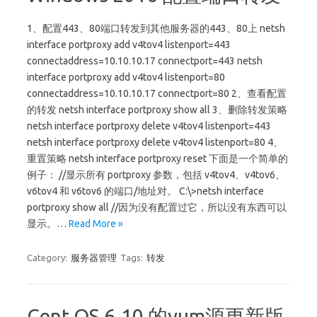
1、配置443、80端口转发到其他服务器的443、80上 netsh
interface portproxy add v4tov4 listenport=443
connectaddress=10.10.10.17 connectport=443 netsh
interface portproxy add v4tov4 listenport=80
connectaddress=10.10.10.17 connectport=80 2、查看配置
的转发 netsh interface portproxy show all 3、删除转发策略
netsh interface portproxy delete v4tov4 listenport=443
netsh interface portproxy delete v4tov4 listenport=80 4、
重置策略 netsh interface portproxy reset 下面是一个简单的
例子： //显示所有 portproxy 参数，包括 v4tov4、v4tov6、
v6tov4 和 v6tov6 的端口/地址对。 C:\>netsh interface
portproxy show all //因为没有配置过它，所以没有东西可以
显示。…
Read More »
Category:
服务器管理
Tags:
转发
Cent OS 6.10 的yum源更新版