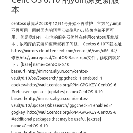
本
centos6系统从2020年12月1号开始不再维护，官方的yum源
不再可用，同时国内的阿里云镜像和163镜像也都不再可
用。 但是我们有一些老的服务器仍然在使用centos6系统版
本，依赖库的安装和更新就有了问题。 Centos 6.10下载地址
https://mirrors.cloud.tencent.com/centos/6/isos/x86_64/
修改/etc/yum.repos.d/CentOS-Base.repo文件，修改内容如
下： [base] name=CentOS-6.10
baseurl=http://mirrors.aliyun.com/centos-
vault/6.10/os/$basearch/ gpgcheck=1 enabled=1
gpgkey=http://vault.centos.org/RPM-GPG-KEY-CentOS-6
#released updates [updates] name=CentOS-6.10
baseurl=http://mirrors.aliyun.com/centos-
vault/6.10/updates/$basearch/ gpgcheck=1 enabled=1
gpgkey=http://vault.centos.org/RPM-GPG-KEY-CentOS-6
#additional packages that may be useful [extras]
name=CentOS-6.10
baseurl=http://mirrors.aliyun.com/centos-