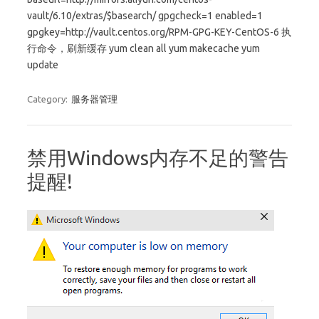
vault/6.10/extras/$basearch/ gpgcheck=1 enabled=1
gpgkey=http://vault.centos.org/RPM-GPG-KEY-CentOS-6 执
行命令，刷新缓存 yum clean all yum makecache yum
update
Category:
服务器管理
禁用Windows内存不足的警告
提醒!