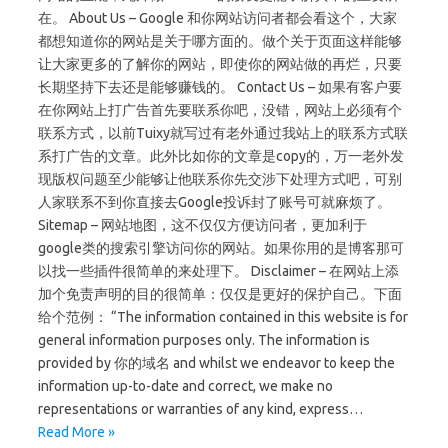
在。 About Us – Google 和你网站访问者都会看这个，大家
都想知道你的网站是关于哪方面的。做个关于页面这样能够
让大家更多的了解你的网站，即使你的网站做的再烂，只要
长期坚持下去还是能够赚钱的。 Contact Us – 如果有客户要
在你网站上打广告首先要联系你吧，没错，网站上必须有个
联系方式，以前Tuixy就写过有老外通过我站上的联系方式联
系打广告的文章。此外比如你的文章是copy的，万一老外发
现版权问题至少能够让他联系你先交涉下处理方式吧，可别
人家联系不到你直接去Google投诉封了账号可就麻烦了。
Sitemap – 网站地图，这不仅仅方便访问者，更加利于
google类的搜索引擎访问你的网站。如果你用的是博客那可
以找一些插件很简单的来处理下。 Disclaimer – 在网站上添
加个免责声明的目的很简单：仅仅是更好的保护自己。下面
给个范例： “The information contained in this website is for
general information purposes only. The information is
provided by 你的域名 and whilst we endeavor to keep the
information up-to-date and correct, we make no
representations or warranties of any kind, express…
Read More »