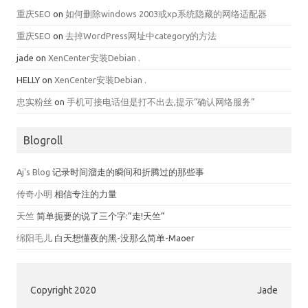
重庆SEO
on
如何删除windows 2003或xp系统隐藏的网络适配器
重庆SEO
on
去掉WordPress网址中category的方法
jade
on
XenCenter安装Debian .
HELLY
on
XenCenter安装Debian .
忠实粉丝
on
手机可接电话但是打不出去,提示“确认网络服务”
Blogroll
Aj's Blog
记录时间溜走的瞬间和折腾过的那些事
传奇小明
相信专注的力量
天竺
简单扼要的说了三个字:”走!天竺”
绵阳毛儿
白天想懂夜的黑-没那么简单-Maoer
Copyright 2020
Jade