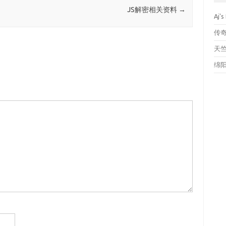
JS解密相关资料
→
Aj's
传
天
绵