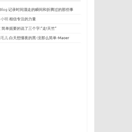
 Blog
记录时间溜走的瞬间和折腾过的那些事
奇小明
相信专注的力量
竺
简单扼要的说了三个字:”走!天竺”
阳毛儿
白天想懂夜的黑-没那么简单-Maoer