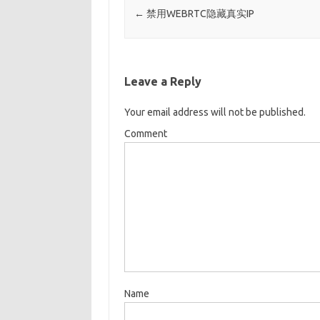
Post navigation
←
禁用WEBRTC隐藏真实IP
Leave a Reply
Your email address will not be published.
Comment
Name