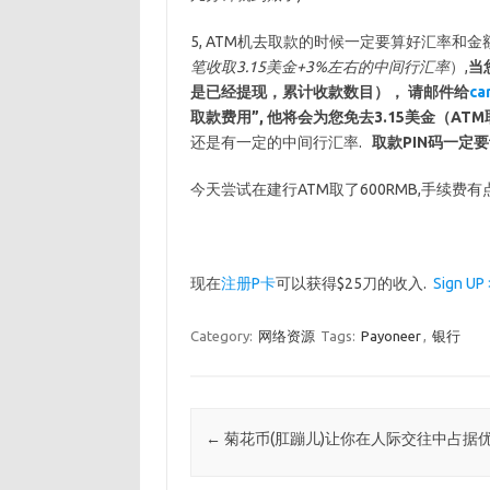
5, ATM机去取款的时候一定要算好汇率和
笔收取3.15美金+3%左右的中间行汇率
）,
当
是已经提现，累计收款数目）， 请邮件给
ca
取款费用”, 他将会为您免去3.15美金（AT
还是有一定的中间行汇率.
取款PIN码一定
今天尝试在建行ATM取了600RMB,手续费有
现在
注册P卡
可以获得$25刀的收入.
Sign UP
Category:
网络资源
Tags:
Payoneer
,
银行
Post navigation
←
菊花币(肛蹦儿)让你在人际交往中占据