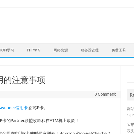
THON学习
PHP学习
网络资源
服务器管理
免费工具
Sear
使用的注意事项
0 Comment
R
Payoneer信用卡
,俗称P卡。
网站
19, 
的Partner联盟收款和在ATM机上取款！
宝塔
表
持的公司在申请P卡的时候有列表！
Amazon /Google(Checkout