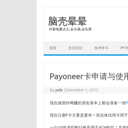
脑壳晕晕
对着电脑太久,会头痛,会头晕
Skip to content
首页
生活日记
技术学习
PY
Payoneer卡申请与
By
jade
|
December 1, 2012
现在做国外网赚的朋友基本上都会准备一张
现在注册P卡主要是要有一张实体信用卡用于P卡
一个US的虚拟银行账号用于ACH收款！支