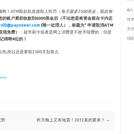
Aj's
金额哟！ATM取款机直接取人民币（
每天最多2500美金，取款每
您的账户累积收款到6000美金后（不论您是将资金留在卡内还
传
rolli@payoneer.com
(唯一处理人），标题为“ 申请取消ATM
天
M取现免费）
；超市刷卡或者是网上消费是不收手续费的，但是
绵
要记得哟4位的！
点伤,所以还是要取2500才划算点
 >>>
优势
昨天晚上又有地震！2012真的要来？
→