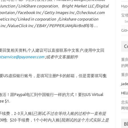
Junction / LinkShare corporation、Bright Market LLC /Digital
Hy
orportaion / Facebook Inc / Getty Images Inc /2checkout.com
宝塔
ynetics Inc/ Linked in corporation /Linkshare corporation
Se
s inc /ValueClick Inc / EBAY / PEPPERJAM/AirBnB
等等…
Gi
C
需要回复相关资料,个人建议可以直接联系中文客户,使用中文回
tservice@payoneer.com
;或者中文客服邮件
重庆
的
重庆
时候不需要US虚拟银行账号，是填写注册P卡的邮箱，但是需要填写
生
jad
HEL
激活！跟Paypal电汇到中国银行一样的方式！要扣US Virtual
ee $1.
忠
网络
手续费，2-3天入账(
已测试,不过在等待入账的过程中一直有提
0哟
); $20 手续费，1个小时内入账(
我测试的这个方式实际上是
B