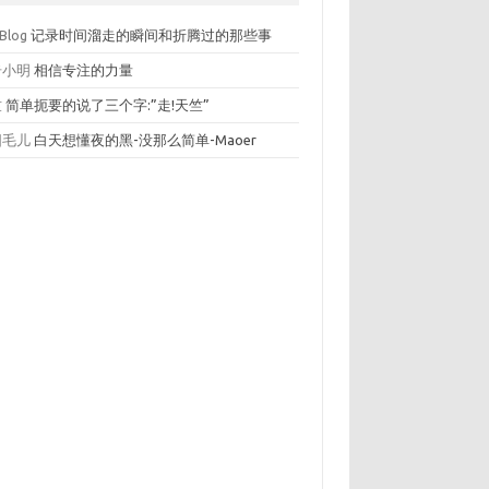
 Blog
记录时间溜走的瞬间和折腾过的那些事
奇小明
相信专注的力量
竺
简单扼要的说了三个字:”走!天竺”
阳毛儿
白天想懂夜的黑-没那么简单-Maoer